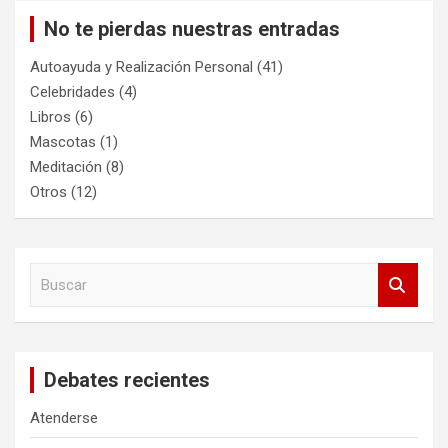
No te pierdas nuestras entradas
Autoayuda y Realización Personal
(41)
Celebridades
(4)
Libros
(6)
Mascotas
(1)
Meditación
(8)
Otros
(12)
B
u
s
c
a
Debates recientes
r
Atenderse