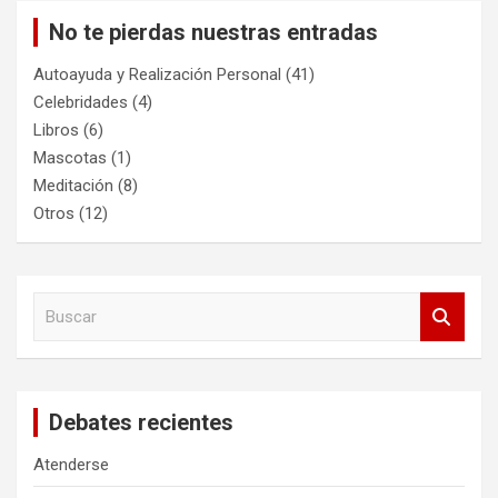
No te pierdas nuestras entradas
Autoayuda y Realización Personal
(41)
Celebridades
(4)
Libros
(6)
Mascotas
(1)
Meditación
(8)
Otros
(12)
B
u
s
c
a
Debates recientes
r
Atenderse