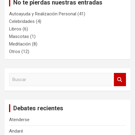
No te pierdas nuestras entradas
Autoayuda y Realización Personal
(41)
Celebridades
(4)
Libros
(6)
Mascotas
(1)
Meditación
(8)
Otros
(12)
B
u
s
c
a
Debates recientes
r
Atenderse
Andaré