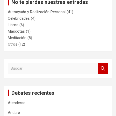
No te pierdas nuestras entradas
Autoayuda y Realización Personal
(41)
Celebridades
(4)
Libros
(6)
Mascotas
(1)
Meditación
(8)
Otros
(12)
B
u
s
c
a
Debates recientes
r
Atenderse
Andaré