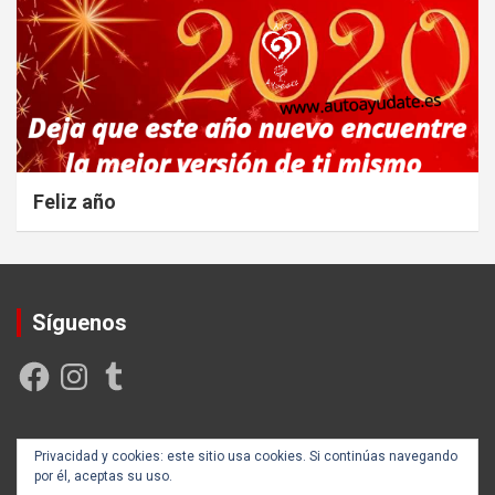
Feliz año
Síguenos
Facebook
Instagram
Tumblr
Creada y posicionada por
Rogama Informática
Privacidad y cookies: este sitio usa cookies. Si continúas navegando
por él, aceptas su uso.