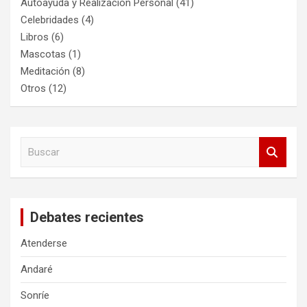
Autoayuda y Realización Personal
(41)
Celebridades
(4)
Libros
(6)
Mascotas
(1)
Meditación
(8)
Otros
(12)
B
u
s
c
a
Debates recientes
r
Atenderse
Andaré
Sonríe