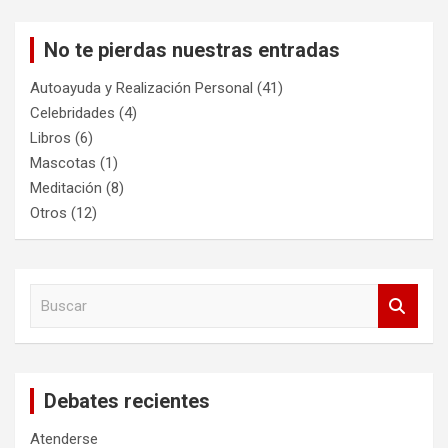
No te pierdas nuestras entradas
Autoayuda y Realización Personal
(41)
Celebridades
(4)
Libros
(6)
Mascotas
(1)
Meditación
(8)
Otros
(12)
B
u
s
c
a
Debates recientes
r
Atenderse