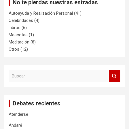
No te pierdas nuestras entradas
Autoayuda y Realización Personal
(41)
Celebridades
(4)
Libros
(6)
Mascotas
(1)
Meditación
(8)
Otros
(12)
B
u
s
c
a
Debates recientes
r
Atenderse
Andaré