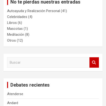
No te pierdas nuestras entradas
Autoayuda y Realización Personal
(41)
Celebridades
(4)
Libros
(6)
Mascotas
(1)
Meditación
(8)
Otros
(12)
B
u
s
c
a
Debates recientes
r
Atenderse
Andaré