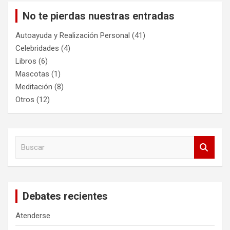
No te pierdas nuestras entradas
Autoayuda y Realización Personal
(41)
Celebridades
(4)
Libros
(6)
Mascotas
(1)
Meditación
(8)
Otros
(12)
B
u
s
c
a
Debates recientes
r
Atenderse