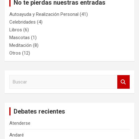
No te pierdas nuestras entradas
Autoayuda y Realización Personal
(41)
Celebridades
(4)
Libros
(6)
Mascotas
(1)
Meditación
(8)
Otros
(12)
B
u
s
c
a
Debates recientes
r
Atenderse
Andaré