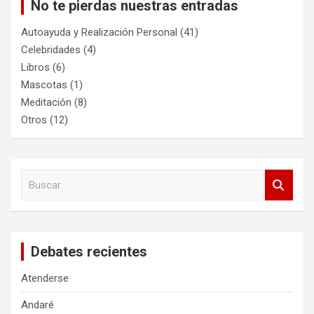
No te pierdas nuestras entradas
Autoayuda y Realización Personal
(41)
Celebridades
(4)
Libros
(6)
Mascotas
(1)
Meditación
(8)
Otros
(12)
B
u
s
c
a
Debates recientes
r
Atenderse
Andaré