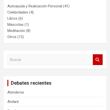
Autoayuda y Realización Personal
(41)
Celebridades
(4)
Libros
(6)
Mascotas
(1)
Meditación
(8)
Otros
(12)
B
u
s
c
a
Debates recientes
r
Atenderse
Andaré