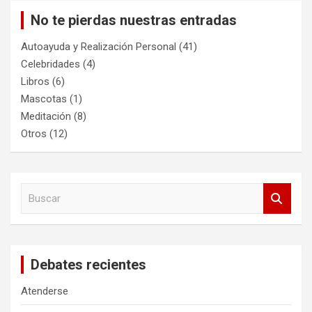
No te pierdas nuestras entradas
Autoayuda y Realización Personal
(41)
Celebridades
(4)
Libros
(6)
Mascotas
(1)
Meditación
(8)
Otros
(12)
B
u
s
c
a
Debates recientes
r
Atenderse