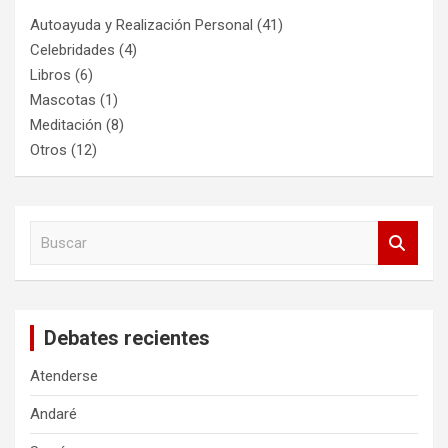
Autoayuda y Realización Personal
(41)
Celebridades
(4)
Libros
(6)
Mascotas
(1)
Meditación
(8)
Otros
(12)
B
u
s
c
a
Debates recientes
r
Atenderse
Andaré