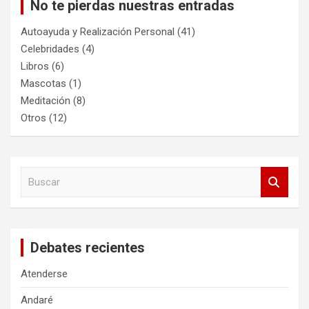
No te pierdas nuestras entradas
Autoayuda y Realización Personal
(41)
Celebridades
(4)
Libros
(6)
Mascotas
(1)
Meditación
(8)
Otros
(12)
B
u
s
c
a
Debates recientes
r
Atenderse
Andaré