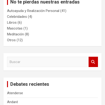
No te pierdas nuestras entradas
Autoayuda y Realización Personal
(41)
Celebridades
(4)
Libros
(6)
Mascotas
(1)
Meditación
(8)
Otros
(12)
B
u
s
c
a
Debates recientes
r
Atenderse
Andaré