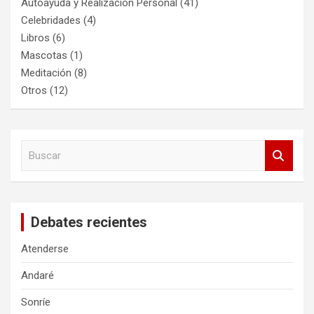
Autoayuda y Realización Personal
(41)
Celebridades
(4)
Libros
(6)
Mascotas
(1)
Meditación
(8)
Otros
(12)
B
u
s
c
a
Debates recientes
r
Atenderse
Andaré
Sonríe