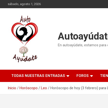
Saltar
sábado, agosto 1, 2026
al
contenido
Autoayúdat
En autoayúdate, estamos para or
TODAS NUESTRAS ENTRADAS
FOROS
TIE
Inicio
Horóscopo
Leo
Horóscopo de hoy (3 febrero) para 