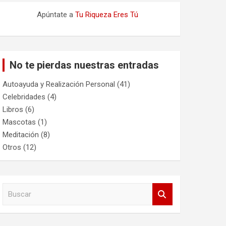
Apúntate a
Tu Riqueza Eres Tú
No te pierdas nuestras entradas
Autoayuda y Realización Personal
(41)
Celebridades
(4)
Libros
(6)
Mascotas
(1)
Meditación
(8)
Otros
(12)
B
u
s
c