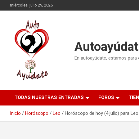
Saltar
miércoles, julio 29, 2026
al
contenido
Autoayúdat
En autoayúdate, estamos para or
TODAS NUESTRAS ENTRADAS
FOROS
TIE
Inicio
Horóscopo
Leo
Horóscopo de hoy (4 julio) para Leo