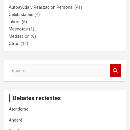
Autoayuda y Realización Personal
(41)
Celebridades
(4)
Libros
(6)
Mascotas
(1)
Meditación
(8)
Otros
(12)
B
u
s
c
a
Debates recientes
r
Atenderse
Andaré