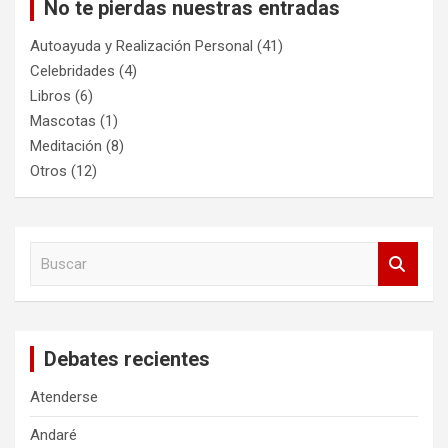
No te pierdas nuestras entradas
Autoayuda y Realización Personal
(41)
Celebridades
(4)
Libros
(6)
Mascotas
(1)
Meditación
(8)
Otros
(12)
B
u
s
c
a
Debates recientes
r
Atenderse
Andaré