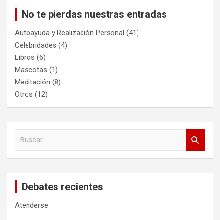
No te pierdas nuestras entradas
Autoayuda y Realización Personal
(41)
Celebridades
(4)
Libros
(6)
Mascotas
(1)
Meditación
(8)
Otros
(12)
B
u
s
c
a
Debates recientes
r
Atenderse