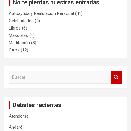
No te pierdas nuestras entradas
Autoayuda y Realización Personal
(41)
Celebridades
(4)
Libros
(6)
Mascotas
(1)
Meditación
(8)
Otros
(12)
B
u
s
c
a
Debates recientes
r
Atenderse
Andaré