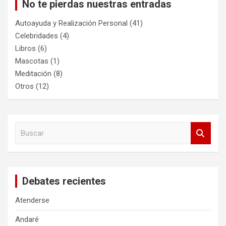
No te pierdas nuestras entradas
Autoayuda y Realización Personal
(41)
Celebridades
(4)
Libros
(6)
Mascotas
(1)
Meditación
(8)
Otros
(12)
B
u
s
c
a
Debates recientes
r
Atenderse
Andaré