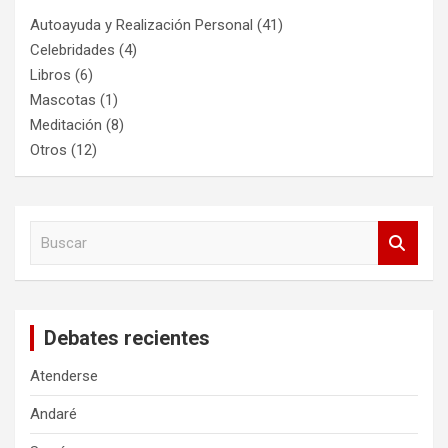
Autoayuda y Realización Personal
(41)
Celebridades
(4)
Libros
(6)
Mascotas
(1)
Meditación
(8)
Otros
(12)
B
u
s
c
a
Debates recientes
r
Atenderse
Andaré