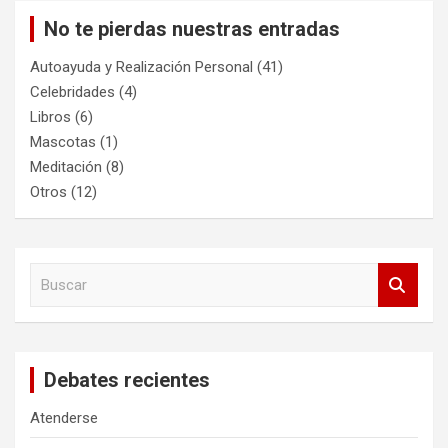
No te pierdas nuestras entradas
Autoayuda y Realización Personal
(41)
Celebridades
(4)
Libros
(6)
Mascotas
(1)
Meditación
(8)
Otros
(12)
B
u
s
c
a
Debates recientes
r
Atenderse