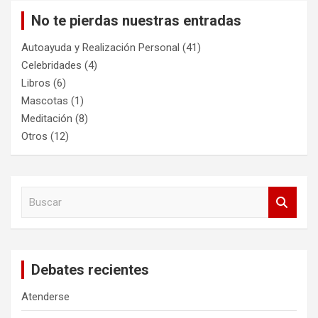
No te pierdas nuestras entradas
Autoayuda y Realización Personal
(41)
Celebridades
(4)
Libros
(6)
Mascotas
(1)
Meditación
(8)
Otros
(12)
B
u
s
c
a
Debates recientes
r
Atenderse