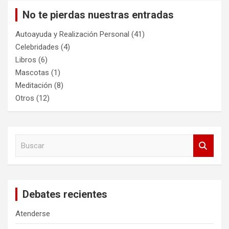
No te pierdas nuestras entradas
Autoayuda y Realización Personal
(41)
Celebridades
(4)
Libros
(6)
Mascotas
(1)
Meditación
(8)
Otros
(12)
B
u
s
c
a
Debates recientes
r
Atenderse