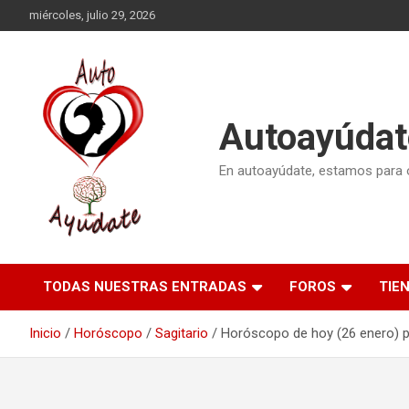
Saltar
miércoles, julio 29, 2026
al
contenido
Autoayúdat
En autoayúdate, estamos para or
TODAS NUESTRAS ENTRADAS
FOROS
TIE
Inicio
Horóscopo
Sagitario
Horóscopo de hoy (26 enero) p