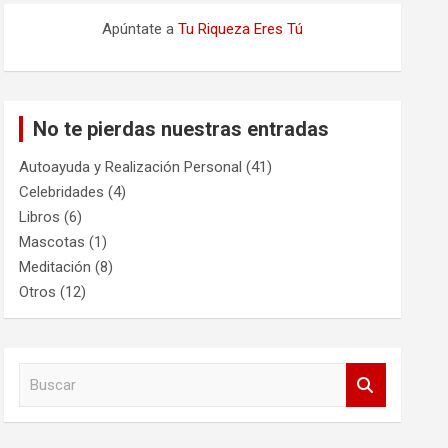
Apúntate a
Tu Riqueza Eres Tú
No te pierdas nuestras entradas
Autoayuda y Realización Personal
(41)
Celebridades
(4)
Libros
(6)
Mascotas
(1)
Meditación
(8)
Otros
(12)
B
u
s
c