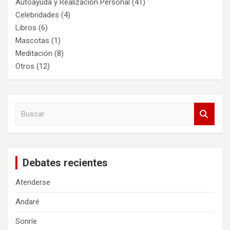
Autoayuda y Realización Personal
(41)
Celebridades
(4)
Libros
(6)
Mascotas
(1)
Meditación
(8)
Otros
(12)
B
u
s
c
a
Debates recientes
r
Atenderse
Andaré
Sonríe