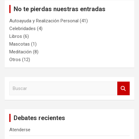
No te pierdas nuestras entradas
Autoayuda y Realización Personal
(41)
Celebridades
(4)
Libros
(6)
Mascotas
(1)
Meditación
(8)
Otros
(12)
B
u
s
c
a
Debates recientes
r
Atenderse