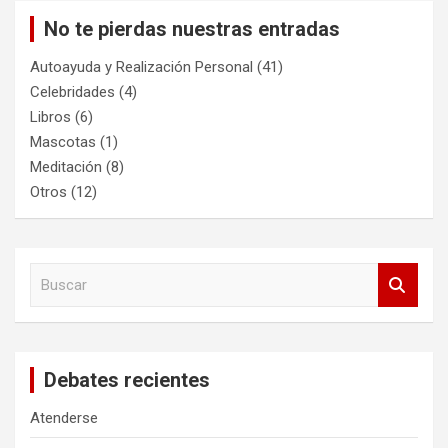
No te pierdas nuestras entradas
Autoayuda y Realización Personal
(41)
Celebridades
(4)
Libros
(6)
Mascotas
(1)
Meditación
(8)
Otros
(12)
B
u
s
c
a
Debates recientes
r
Atenderse