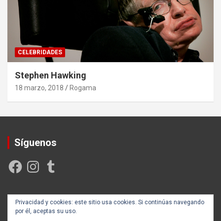
CELEBRIDADES
Stephen Hawking
18 marzo, 2018
Rogama
Síguenos
Facebook
Instagram
Tumblr
Creada y posicionada por
Rogama Informática
Privacidad y cookies: este sitio usa cookies. Si continúas navegando
por él, aceptas su uso.