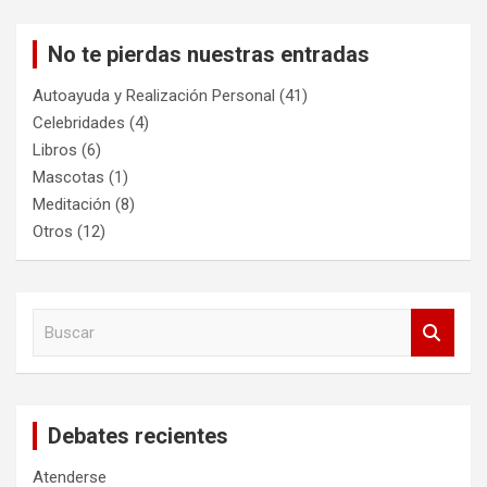
No te pierdas nuestras entradas
Autoayuda y Realización Personal
(41)
Celebridades
(4)
Libros
(6)
Mascotas
(1)
Meditación
(8)
Otros
(12)
B
u
s
c
a
Debates recientes
r
Atenderse