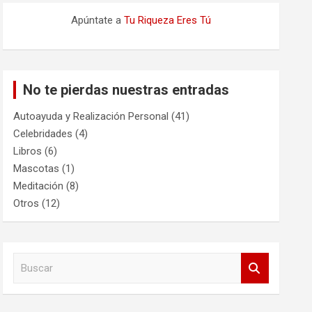
Apúntate a
Tu Riqueza Eres Tú
No te pierdas nuestras entradas
Autoayuda y Realización Personal
(41)
Celebridades
(4)
Libros
(6)
Mascotas
(1)
Meditación
(8)
Otros
(12)
B
u
s
c