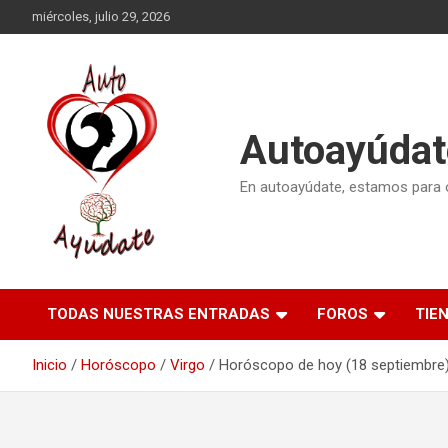
Saltar
miércoles, julio 29, 2026
al
contenido
Autoayúdat
En autoayúdate, estamos para or
TODAS NUESTRAS ENTRADAS
FOROS
TIE
Inicio
Horóscopo
Virgo
Horóscopo de hoy (18 septiembre)