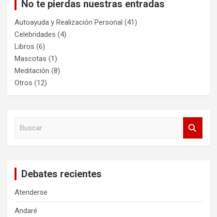
No te pierdas nuestras entradas
Autoayuda y Realización Personal
(41)
Celebridades
(4)
Libros
(6)
Mascotas
(1)
Meditación
(8)
Otros
(12)
B
u
s
c
a
Debates recientes
r
Atenderse
Andaré