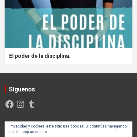
El poder de la disciplina.
Síguenos
Facebook
Instagram
Tumblr
Creada y posicionada por
Rogama Informática
Privacidad y cookies: este sitio usa cookies. Si continúas navegando
por él, aceptas su uso.