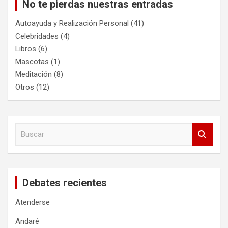
No te pierdas nuestras entradas
Autoayuda y Realización Personal
(41)
Celebridades
(4)
Libros
(6)
Mascotas
(1)
Meditación
(8)
Otros
(12)
B
u
s
c
a
Debates recientes
r
Atenderse
Andaré