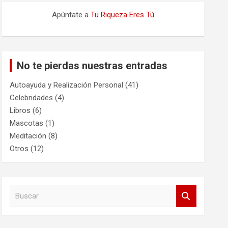
Apúntate a
Tu Riqueza Eres Tú
No te pierdas nuestras entradas
Autoayuda y Realización Personal
(41)
Celebridades
(4)
Libros
(6)
Mascotas
(1)
Meditación
(8)
Otros
(12)
B
u
s
c