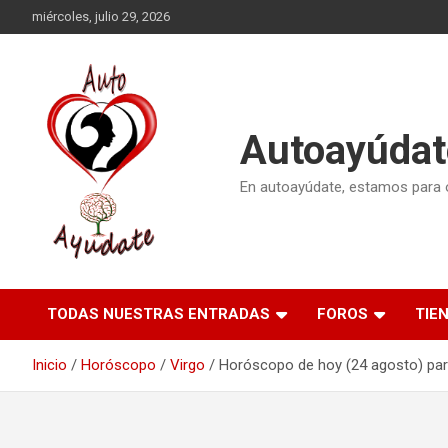
Saltar
miércoles, julio 29, 2026
al
contenido
Autoayúdat
En autoayúdate, estamos para or
TODAS NUESTRAS ENTRADAS
FOROS
TIE
Inicio
Horóscopo
Virgo
Horóscopo de hoy (24 agosto) par