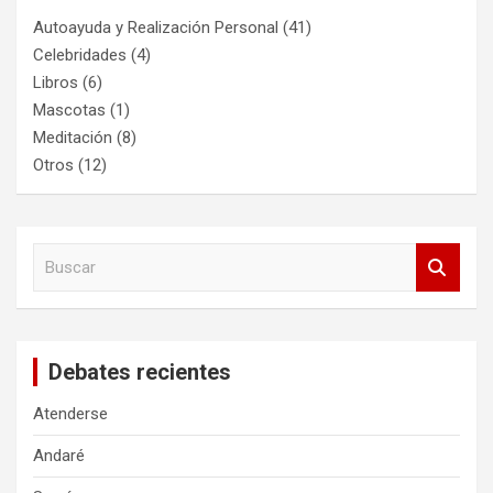
Autoayuda y Realización Personal
(41)
Celebridades
(4)
Libros
(6)
Mascotas
(1)
Meditación
(8)
Otros
(12)
B
u
s
c
a
Debates recientes
r
Atenderse
Andaré