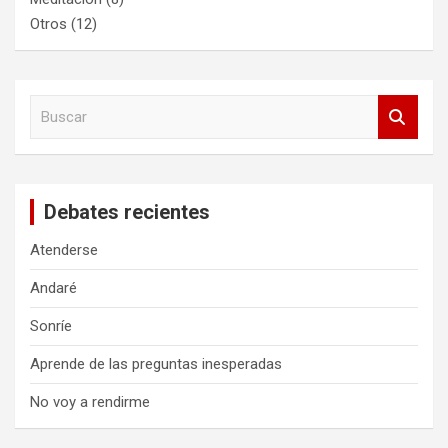
Otros
(12)
B
u
s
c
a
Debates recientes
r
Atenderse
Andaré
Sonríe
Aprende de las preguntas inesperadas
No voy a rendirme