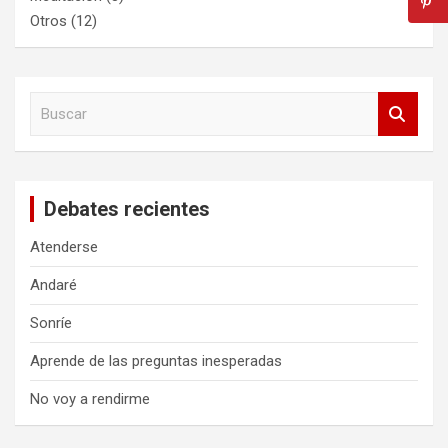
Otros
(12)
B
u
s
c
a
Debates recientes
r
Atenderse
Andaré
Sonríe
Aprende de las preguntas inesperadas
No voy a rendirme