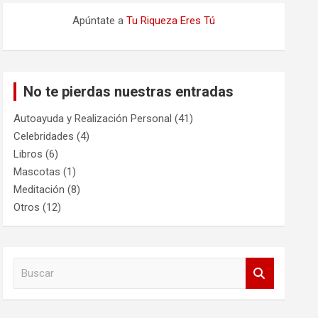
Apúntate a
Tu Riqueza Eres Tú
No te pierdas nuestras entradas
Autoayuda y Realización Personal
(41)
Celebridades
(4)
Libros
(6)
Mascotas
(1)
Meditación
(8)
Otros
(12)
B
u
s
c