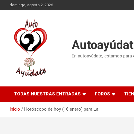
Saltar
domingo, agosto 2, 2026
al
contenido
Autoayúdat
En autoayúdate, estamos para or
TODAS NUESTRAS ENTRADAS
FOROS
TIE
Inicio
Horóscopo de hoy (16 enero) para La