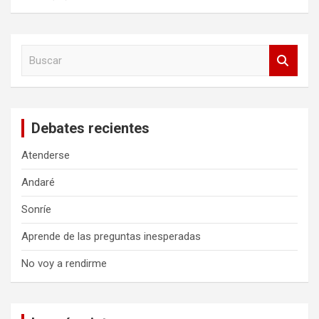
B
u
s
c
a
Debates recientes
r
Atenderse
Andaré
Sonríe
Aprende de las preguntas inesperadas
No voy a rendirme