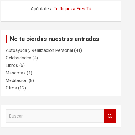
Apúntate a
Tu Riqueza Eres Tú
No te pierdas nuestras entradas
Autoayuda y Realización Personal
(41)
Celebridades
(4)
Libros
(6)
Mascotas
(1)
Meditación
(8)
Otros
(12)
B
u
s
c