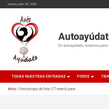
Saltar
jueves, julio 30, 2026
al
contenido
Autoayúdat
En autoayúdate, estamos para or
TODAS NUESTRAS ENTRADAS
FOROS
TIE
Inicio
Horóscopo de hoy (17 enero) para