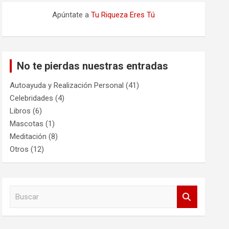
Apúntate a
Tu Riqueza Eres Tú
No te pierdas nuestras entradas
Autoayuda y Realización Personal
(41)
Celebridades
(4)
Libros
(6)
Mascotas
(1)
Meditación
(8)
Otros
(12)
B
u
s
c