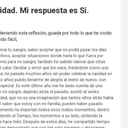
idad. Mi respuesta es Si.
niendo esta reflexión, guiada por todo lo que he vivido
do fácil,
lleva tu sangre, saber aceptar que no podía pasar los días
ivos, aceptar situaciones donde haría lo que fuera por
omo para mi sangre, también he sabido valorar que otras
se calor familiar y amor que les nace, tratándote como una
ente, he pasado muchos años sin poder celebrar la navidad en
co años puedo llenarme de alegría al vivirlo de nuevo, con
 especial. En este último año me he dado cuenta de una
mi sangre, dejando atrás el pasado, sonrió al verles
verdad, que no es una imaginación que tantos años atrás había
l saber que estoy con mi familia, pueden haber pasado
momento no importan todos esos malos momentos, dentro
tiendo el Tiempo, los momentos a su lado, sintiendo la
 hace feliz. Después de estos días, he compartido tiempo
 han demostrado que con tan solo mirarme u abrazarme,