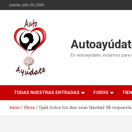
Saltar
jueves, julio 30, 2026
al
contenido
Autoayúdat
En autoayúdate, estamos para or
TODAS NUESTRAS ENTRADAS
FOROS
TIE
Inicio
Otros
Ojalá todos los días sean Navidad. Mi respuesta 