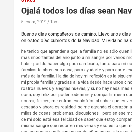
OTROS
Ojalá todos los días sean Nav
5 enero, 2019
Tami
Buenos días compañeros de camino. Llevo unos días te
en estos días cubiertos de la Navidad. Mi vida no ha si
he tenido que aprender a que la familia no es sólo quien 
más importantes del año junto a mi sangre por varios mot
haber podido hacer algo para cambiarlo, tanto para mí c
familias te abren sus casa, para ayudarte y para darte e
más de la familia. Ha día de hoy mi reflexión es la sigui
mi propia familia y gracias a la vida desde hace unos cin
rostros nuevos y alegrías nuevas, y si, no hay nada más
cosa, soy feliz por poder rodearme y compartir mesa con 
sonreír, felices, me entran escalofríos al saber que es 
deseado y ahora es realidad, se me agranda el corazón a
miles de cosas, problemas, discusiones… pero en ese 
de mí solo está esa felicidad de saber que estoy compar
misma sangre que recorren mis venas y eso es lo que me
con personas que llevan un par de años en mi vida y me