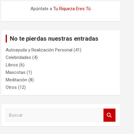
Apúntate a
Tu Riqueza Eres Tú
No te pierdas nuestras entradas
Autoayuda y Realización Personal
(41)
Celebridades
(4)
Libros
(6)
Mascotas
(1)
Meditación
(8)
Otros
(12)
B
u
s
c