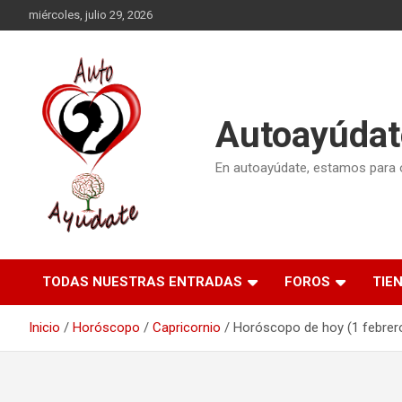
Saltar
miércoles, julio 29, 2026
al
contenido
Autoayúdat
En autoayúdate, estamos para or
TODAS NUESTRAS ENTRADAS
FOROS
TIE
Inicio
Horóscopo
Capricornio
Horóscopo de hoy (1 febrero