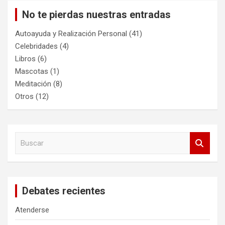
No te pierdas nuestras entradas
Autoayuda y Realización Personal
(41)
Celebridades
(4)
Libros
(6)
Mascotas
(1)
Meditación
(8)
Otros
(12)
B
u
s
c
a
Debates recientes
r
Atenderse