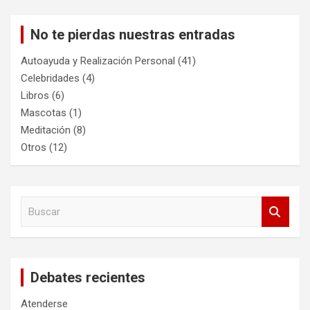
No te pierdas nuestras entradas
Autoayuda y Realización Personal
(41)
Celebridades
(4)
Libros
(6)
Mascotas
(1)
Meditación
(8)
Otros
(12)
B
u
s
c
a
Debates recientes
r
Atenderse