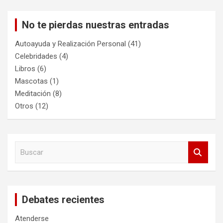
No te pierdas nuestras entradas
Autoayuda y Realización Personal
(41)
Celebridades
(4)
Libros
(6)
Mascotas
(1)
Meditación
(8)
Otros
(12)
B
u
s
c
a
Debates recientes
r
Atenderse