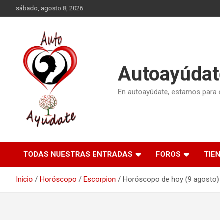
Saltar
sábado, agosto 8, 2026
al
contenido
Autoayúdat
En autoayúdate, estamos para or
TODAS NUESTRAS ENTRADAS
FOROS
TIE
Inicio
Horóscopo
Escorpion
Horóscopo de hoy (9 agosto)