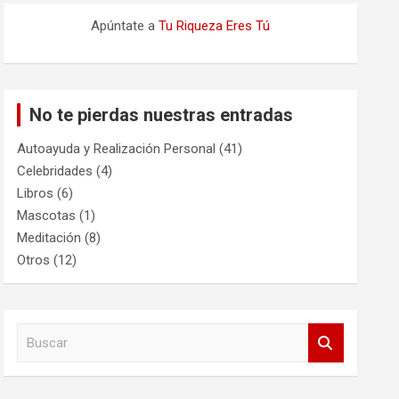
Apúntate a
Tu Riqueza Eres Tú
No te pierdas nuestras entradas
Autoayuda y Realización Personal
(41)
Celebridades
(4)
Libros
(6)
Mascotas
(1)
Meditación
(8)
Otros
(12)
B
u
s
c