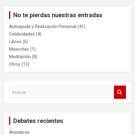
No te pierdas nuestras entradas
Autoayuda y Realización Personal
(41)
Celebridades
(4)
Libros
(6)
Mascotas
(1)
Meditación
(8)
Otros
(12)
B
u
s
c
a
Debates recientes
r
Atenderse