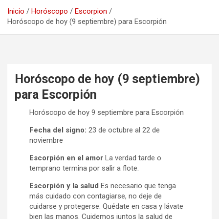
Inicio
Horóscopo
Escorpion
Horóscopo de hoy (9 septiembre) para Escorpión
Horóscopo de hoy (9 septiembre)
para Escorpión
Horóscopo de hoy 9 septiembre para Escorpión
Fecha del signo:
23 de octubre al 22 de
noviembre
Escorpión en el amor
La verdad tarde o
temprano termina por salir a flote.
Escorpión y la salud
Es necesario que tenga
más cuidado con contagiarse, no deje de
cuidarse y protegerse. Quédate en casa y lávate
bien las manos. Cuidemos juntos la salud de