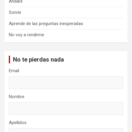
Andaré
Sonríe
Aprende de las preguntas inesperadas
No voy a rendirme
No te pierdas nada
Email
Nombre
Apellidos